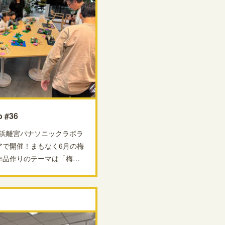
 #36
は、浜離宮パナソニックラボラ
アで開催！まもなく6月の梅
作品作りのテーマは「梅…