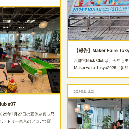
【報告】Maker Faire Tok
浜離宮Brick Clubは、今
MakerFaire Tokyo202
2025.07.11 13:02
ub #37
025年7月27日の夏休み真っ只
ボラトリー東京のフロアで開