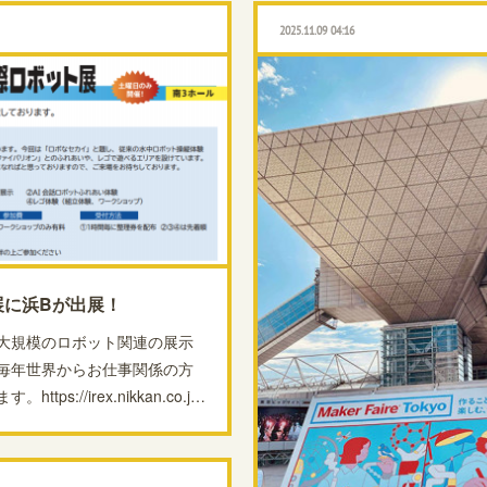
2025.11.09 04:16
展に浜Bが出展！
大規模のロボット関連の展示
毎年世界からお仕事関係の方
s://irex.nikkan.co.j…