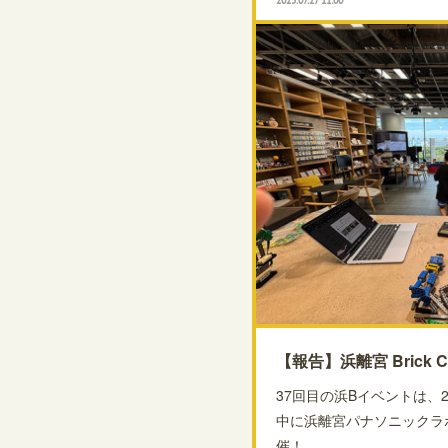
【報告】浜離宮 Brick Cl
37回目の浜Bイベントは、2
中に浜離宮パナソニックラ
催！