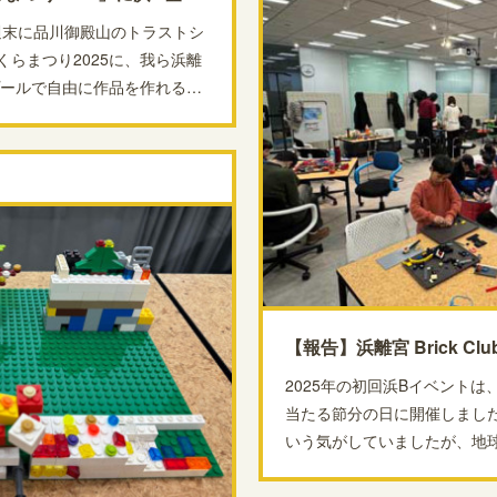
の週末に品川御殿山のトラストシ
らまつり2025に、我ら浜離
レゴプールで自由に作品を作れる…
【報告】浜離宮 Brick Club
2025年の初回浜Bイベントは
当たる節分の日に開催しました
いう気がしていましたが、地