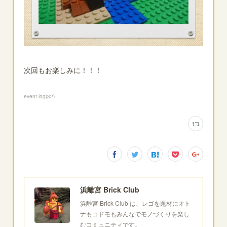
次回もお楽しみに！！！
event log
(
32
)
浜離宮 Brick Club
浜離宮 Brick Club は、レゴを題材にオト
ナもコドモもみんなでモノづくりを楽し
むコミュニティです。