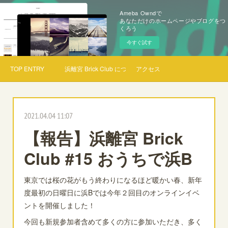
Ameba Owndで
あなただけのホームページやブログをつ
くろう
今すぐ試す
TOP ENTRY
浜離宮 Brick Club について
アクセス
2021.04.04 11:07
【報告】浜離宮 Brick
Club #15 おうちで浜B
東京では桜の花がもう終わりになるほど暖かい春、新年
度最初の日曜日に浜Bでは今年２回目のオンラインイベ
ントを開催しました！
今回も新規参加者含めて多くの方に参加いただき、多く