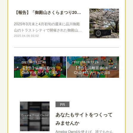
【報告】「御殿山さくらまつり2025」に浜B登場！
2025年3月末と4月初旬の週末に品川御殿
山のトラストシティで開催された御殿山…
2025.04.06 03:02
2021.06.19 07:46
2021.03.19 13:29
【予告】浜離宮 Brick
【予告】浜離宮 Brick
Club #16 おうちで浜B
Club #15 おうちで浜B
PR
あなたもサイトをつくって
みませんか
Ameba Owndを使えば、誰でもかん