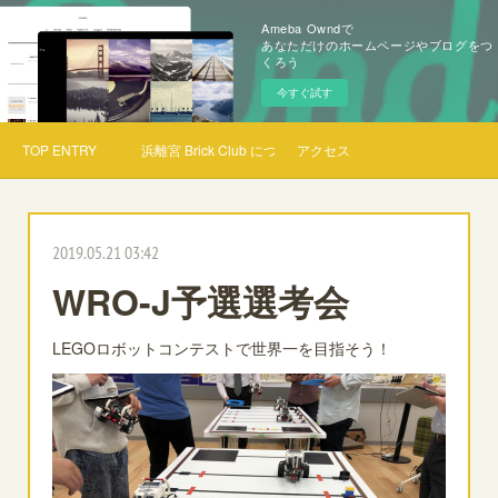
Ameba Owndで
あなただけのホームページやブログをつ
くろう
今すぐ試す
TOP ENTRY
浜離宮 Brick Club について
アクセス
2019.05.21 03:42
WRO-J予選選考会
LEGOロボットコンテストで世界一を目指そう！