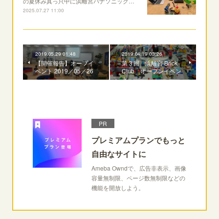
の夏休み真っ只中に浜離宮パナソニック…
2025.07.27 11:00
2019.05.29 01:48
2019.04.19 03:26
【開催報告】オープイ
第３回 浜離宮 Brick
ベント 2019／05／26
Club オープンイベン
ト
PR
プレミアムプランでもっと
自由なサイトに
Ameba Owndで、広告非表示、画像
容量無制限、ページ数無制限などの
機能を開放しよう。