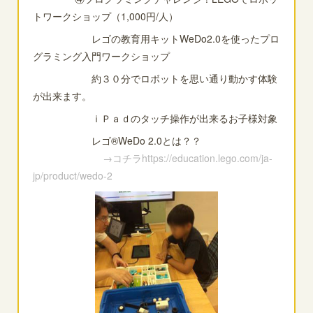
トワークショップ（1,000円/人）
レゴの教育用キットWeDo2.0を使ったプロ
グラミング入門ワークショップ
約３０分でロボットを思い通り動かす体験
が出来ます。
ｉＰａｄのタッチ操作が出来るお子様対象
レゴ®WeDo 2.0とは？？
→コチラhttps://education.lego.com/ja-
jp/product/wedo-2