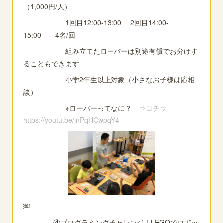
（1,000円/人）
1回目12:00-13:00 2回目14:00-
15:00 4名/回
組み立てたローバーは別途有償でお分けす
ることもできます
小学2年生以上対象（小さなお子様は応相
談）
※ローバーってなに？
⇒コチラ
https://youtu.be/jnPqHCwpqY4
￼
④プログラミングチャレンジ！LEGOでロボッ