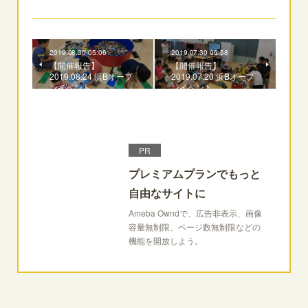
2019.08.30 05:06
2019.07.30 06:58
【開催報告】
【開催報告】
2019.08.24 浜Bオープ
2019.07.20 浜Bオープ
ンイベント
ンイベント
PR
プレミアムプランでもっと
自由なサイトに
Ameba Owndで、広告非表示、画像
容量無制限、ページ数無制限などの
機能を開放しよう。