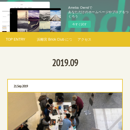
Ameba Owndで
あなただけのホームページやブログをつ
くろう
今すぐ試す
TOP ENTRY
浜離宮 Brick Club について
アクセス
2019
.
09
21
Sep
2019